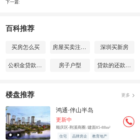
下一篇:
量，也由“每栋楼不少于两台”，调整
为“每个住宅单元不少于两台”；并通过明
确隔声性能、楼板设计标准、提高日照标
百科推荐
准、卫生间通风等，切实提高未来房子的
舒适度。
买房怎么买
房屋买卖注意事项
深圳买新房
“新规一方面是基于居民住房需求，从‘有
公积金贷款申请流程
房子户型
贷款的还款方式
没有’向‘好不好’变化，结合了住建部近年
来对居民在住房消费领域的一些新变化、
楼盘推荐
新诉求的深入调研后而修订，目的就是回
更多
应居民诉求、解决居住领域的一些痛
鸿通·伴山半岛
点。”广东省住房政策研究中心首席研究
更新中
员李宇嘉分析指出，另一方面，在住房供
顺庆区-荆溪商圈 /建面85-88m²
求关系发生重大变化以后，基于规模化供
住宅
品牌房企
教育地产