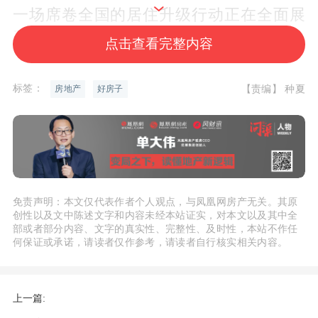
一场席卷全国的居住升级行动正在全面展
开。
点击查看完整内容
“好房子”国家标准对项目建设、使用和维
标签：
【责编】 种夏
房地产
好房子
护作出规定，涉及新房层高、电梯配置、
隔音降噪、无障碍设施、消防安全、适老
化改造等多个方面。如在“舒适度”层面，
将现行版本规定的2.8米层高，提升至不低
于3.0米；卧室/起居室净高由不低于2.4米
免责声明：本文仅代表作者个人观点，与凤凰网房产无关。其原
提升至不低于2.6米。
创性以及文中陈述文字和内容未经本站证实，对本文以及其中全
部或者部分内容、文字的真实性、完整性、及时性，本站不作任
何保证或承诺，请读者仅作参考，请读者自行核实相关内容。
与此同时，“好房子”国家标准还将“7层及
以上需设电梯”，更新为“4层及以上需设
上一篇:
电梯”；对于12层及以上住宅的电梯数