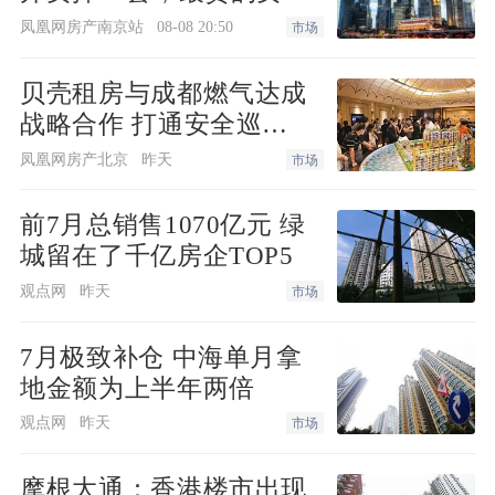
而瑞分析指出，刚需项目整体层高基本在
最快！
凤凰网房产南京站
08-08 20:50
市场
2.9~3米，极少数低于2.9米，“这主要与整
体新房市场以改善和刚改为主流有关”。
贝壳租房与成都燃气达成
战略合作 打通安全巡
自“好房子”国家标准发布以来，据记者不
检“最后一米”
凤凰网房产北京
昨天
市场
完全统计，已有近十个省市结合当地地域
特点，从标准制定、土地供应到建造工艺
前7月总销售1070亿元 绿
城留在了千亿房企TOP5
全链条发力，构建高品质住房建设体系。
观点网
昨天
市场
以四川为例，4月15日，《四川省好住房
7月极致补仓 中海单月拿
评价标准》（以下简称《标准》）正式发
地金额为上半年两倍
布，这是全国首个落地的地方性“好房
观点网
昨天
市场
子”评价标准，《标准》构建了交通与配
套、安全与质量、功能与空间、舒适与健
摩根大通：香港楼市出现