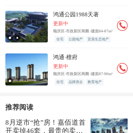
给房屋的规范导向，须转向行业高质量发
展，底线标准提高就是应有之义。
鸿通公园1988天著
更新中
聚焦到最受关注的层高，据克而瑞产品测
顺庆区-市政新区商圈 /建面84-87m²
住宅
公园地产
宜居生态地产
评库不完全统计，2024年至今，15个重点
城市的6268个典型项目平均层高已达3.04
鸿通·檀府
米。在重点城市典型项目中，仅
天津
和厦
更新中
门的平均项目层高低于3米，西安、成
顺庆区-市政新区商圈 /建面87-90m²
都、上海、长沙、重庆等城市的重点项目
住宅
品牌房企
教育地产
层高相对较高。
推荐阅读
“这主要与城市供应结构有关，从典型项
目数据来看，几乎所有改善项目层高都在
8月逆市“抢”房！嘉佰道首
3米以上，部分高端项目在3.3米以上。”克
开卖掉46套，最贵的卖得